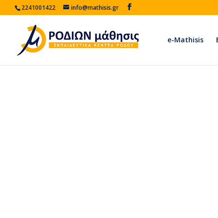
2241001422
info@mathisis.gr
e-Mathisis