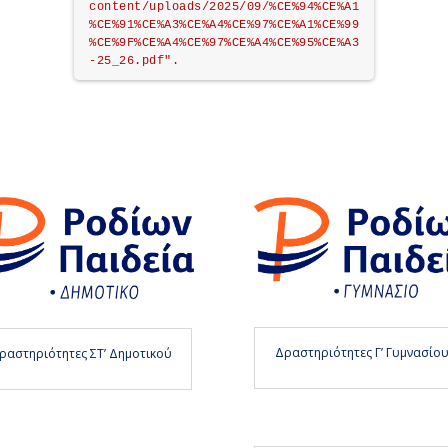
content/uploads/2025/09/%CE%94%CE%A1
%CE%91%CE%A3%CE%A4%CE%97%CE%A1%CE%99
%CE%9F%CE%A4%CE%97%CE%A4%CE%95%CE%A3
-25_26.pdf".
Δραστηριότητες Γ’ Γυμνασίο
ραστηριότητες ΣΤ’ Δημοτικού