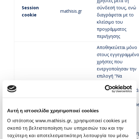
χρήστες μετά τη
Session
σύνδεσή τους, ενώ
mathisis.gr
cookie
διαγράφεται με το
κλείσιμο του
προγράμματος
περιήγησης
Αποθηκεύεται μόνο
στους εγγεγραμμέν
χρήστες που
ενεργοποίησαν την
επιλογή “Να
παραμείνω
συνδεδεμένος” κατά
σύνδεσή τους. Το
συγκεκριμένο cooki
Αυτή η ιστοσελίδα χρησιμοποιεί cookies
διαγράφεται μόνο
εφόσον ο χρήστης
Ο ιστότοπος www.mathisis.gr, χρησιμοποιεί cookies με
επιλέξει να
σκοπό τη βελτιστοποίηση των υπηρεσιών του και την
αποσυνδεθεί από τ
ταχύτερη και αποτελεσματικότερη λειτουργία του μέσω