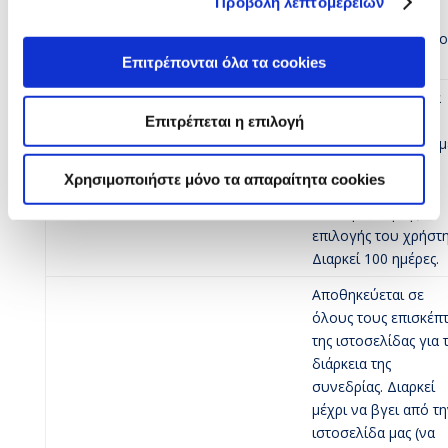
Προβολή λεπτομερειών
ηλεκτρονικού
ταχυδρομείου και τ
κωδικό σας.
Επιτρέπονται όλα τα cookies
Χρησιμοποιείται για
την προβολή του
Επιτρέπεται η επιλογή
μηνύματος σχετικά μ
cookie-
την αποδοχή των
mathisis.gr
Χρησιμοποιήστε μόνο τα απαραίτητα cookies
agreed
cookies και την
αποθήκευση της
επιλογής του χρήστη
Διαρκεί 100 ημέρες.
Αποθηκεύεται σε
όλους τους επισκέπτ
της ιστοσελίδας για 
διάρκεια της
συνεδρίας. Διαρκεί
μέχρι να βγει από τη
ιστοσελίδα μας (να