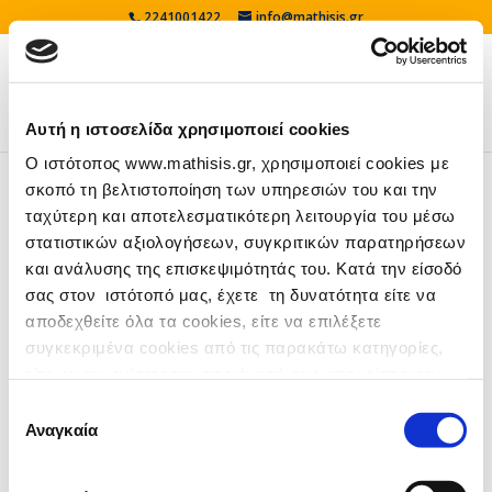
2241001422
info@mathisis.gr
Αυτή η ιστοσελίδα χρησιμοποιεί cookies
Δραστηριότητες Β’ Λυκείου
Ο ιστότοπος www.mathisis.gr, χρησιμοποιεί cookies με
*Οι δραστηριότητες που είναι 2-3 φορές την
σκοπό τη βελτιστοποίηση των υπηρεσιών του και την
εβδομάδα συμπληρώνονται αυτόματα. ​ Ειδοποίηση:
ταχύτερη και αποτελεσματικότερη λειτουργία του μέσω
Απαιτείται η JavaScript για αυτό το...
στατιστικών αξιολογήσεων, συγκριτικών παρατηρήσεων
και ανάλυσης της επισκεψιμότητάς του. Κατά την είσοδό
σας στον ιστότοπό μας, έχετε τη δυνατότητα είτε να
Δραστηριότητες Α’ Λυκείου
*Οι δραστηριότητες που είναι 2-3 φορές την
αποδεχθείτε όλα τα cookies, είτε να επιλέξετε
εβδομάδα συμπληρώνονται αυτόματα. ​ Ειδοποίηση:
συγκεκριμένα cookies από τις παρακάτω κατηγορίες,
Απαιτείται η JavaScript για αυτό το...
είτε να συνεχίσετε την περιήγησή σας απορρίπτοντας
όλα τα μη απαραίτητα cookies. Για περισσότερες
Επιλογή
πληροφορίες μπορείτε να ανατρέξετε στην Προβολή
Αναγκαία
συγκατάθεσης
Δραστηριότητες Γ’ Γυμνασίου
λεπτομερειών ή στην
Πολιτική Cookies
.
*Οι δραστηριότητες που είναι 2-3 φορές την
εβδομάδα συμπληρώνονται αυτόματα. ​ Ειδοποίηση: