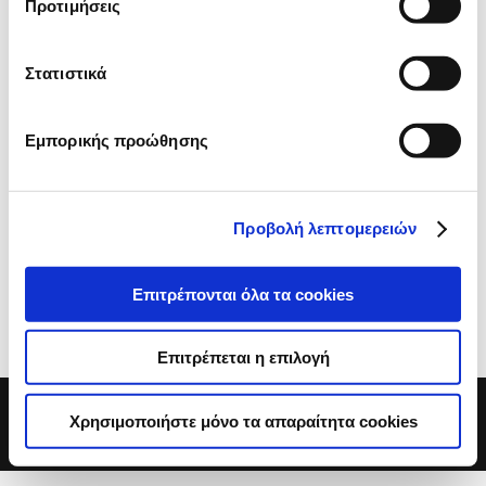
Προτιμήσεις
Απαιτείται η JavaScript για αυτό το...
Στατιστικά
Δραστηριότητες Β’ Γυμνασίου
*Οι δραστηριότητες που είναι 2-3 φορές την
εβδομάδα συμπληρώνονται αυτόματα. ​ Ειδοποίηση:
Εμπορικής προώθησης
Απαιτείται η JavaScript για αυτό το...
Δραστηριότητες Α’ Γυμνασίου
Προβολή λεπτομερειών
*Οι δραστηριότητες που είναι 2-3 φορές την
εβδομάδα συμπληρώνονται αυτόματα. ​ Ειδοποίηση:
Απαιτείται η JavaScript για αυτό το...
Επιτρέπονται όλα τα cookies
Επιτρέπεται η επιλογή
« Παλαιότερες καταχωρήσεις
Χρησιμοποιήστε μόνο τα απαραίτητα cookies
© Ροδίων μάθησις 2020 – Powered by SA